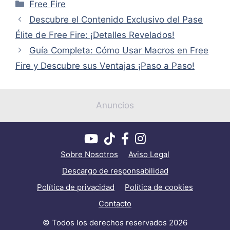
Categorías
Free Fire
Descubre el Contenido Exclusivo del Pase
Élite de Free Fire: ¡Detalles Revelados!
Guía Completa: Cómo Usar Macros en Free
Fire y Descubre sus Ventajas ¡Paso a Paso!
Anuncios
Sobre Nosotros
Aviso Legal
Descargo de responsabilidad
Política de privacidad
Política de cookies
Contacto
© Todos los derechos reservados 2026