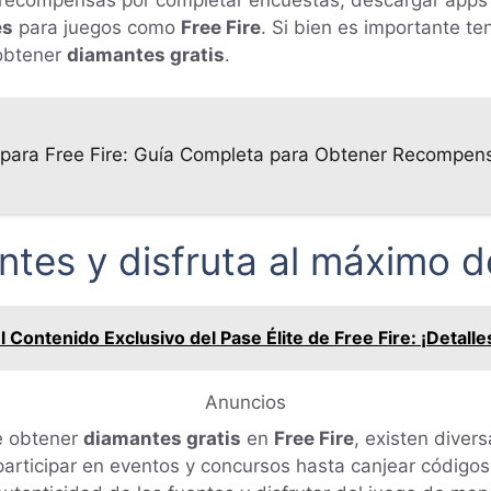
 recompensas por completar encuestas, descargar apps 
es
para juegos como
Free Fire
. Si bien es importante te
 obtener
diamantes gratis
.
para Free Fire: Guía Completa para Obtener Recompens
tes y disfruta al máximo de
 Contenido Exclusivo del Pase Élite de Free Fire: ¡Detall
Anuncios
e obtener
diamantes gratis
en
Free Fire
, existen diver
participar en eventos y concursos hasta canjear códigos